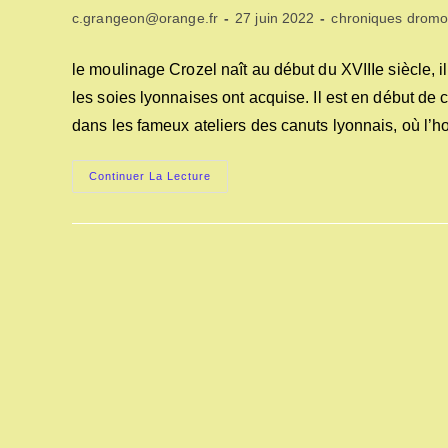
Auteur/autrice
Publication
Post
c.grangeon@orange.fr
27 juin 2022
chroniques dromo
de
publiée :
category:
la
le moulinage Crozel naît au début du XVIIIe siècle, i
publication :
les soies lyonnaises ont acquise. Il est en début de 
dans les fameux ateliers des canuts lyonnais, où l’h
La
Continuer La Lecture
Galicière