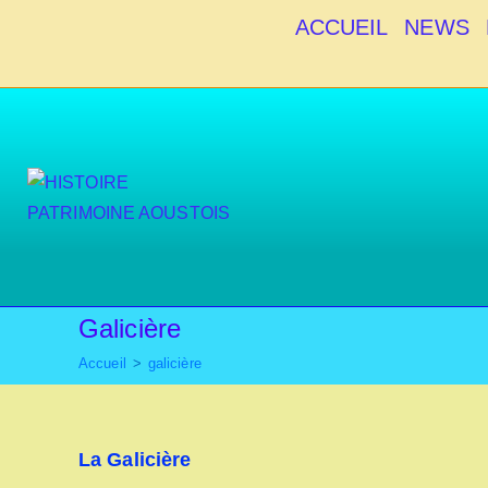
Skip
ACCUEIL
NEWS
to
content
Galicière
Accueil
>
galicière
La Galicière