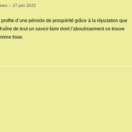
Dernière
ises
27 juin 2022
modification
de
l profite d’une période de prospérité grâce à la réputation que
la
chaîne de tout un savoir-faire dont l’aboutissement se trouve
publication :
omme tisse.