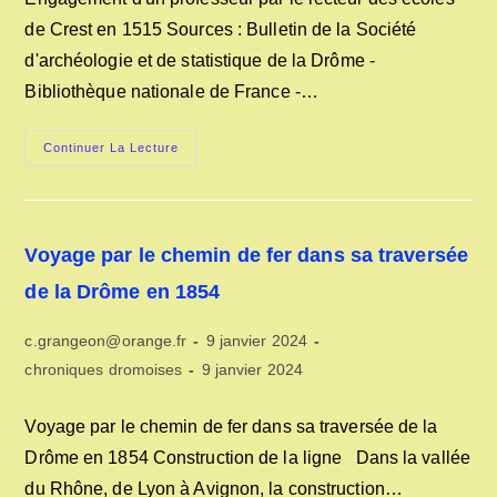
la
de Crest en 1515 Sources : Bulletin de la Société
publication :
d'archéologie et de statistique de la Drôme -
Bibliothèque nationale de France -…
ENGAGEMENT
Continuer La Lecture
D’UN
PROFESSEUR
PAR
LE
RECTEUR
DES
Voyage par le chemin de fer dans sa traversée
ECOLES
DE
CREST
de la Drôme en 1854
EN
1515
Auteur/autrice
Publication
c.grangeon@orange.fr
9 janvier 2024
de
publiée :
Post
Dernière
chroniques dromoises
9 janvier 2024
la
category:
modification
publication :
de
Voyage par le chemin de fer dans sa traversée de la
la
Drôme en 1854 Construction de la ligne Dans la vallée
publication :
du Rhône, de Lyon à Avignon, la construction…