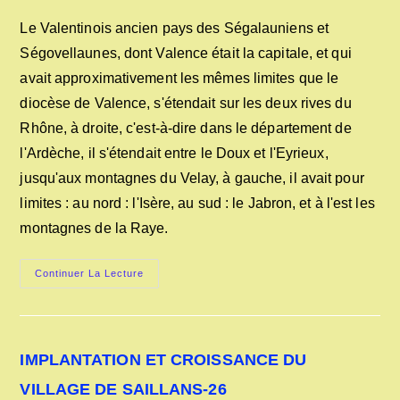
category:
modification
publication :
de
Le Valentinois ancien pays des Ségalauniens et
la
Ségovellaunes, dont Valence était la capitale, et qui
publication :
avait approximativement les mêmes limites que le
diocèse de Valence, s'étendait sur les deux rives du
Rhône, à droite, c'est-à-dire dans le département de
l'Ardèche, il s'étendait entre le Doux et l'Eyrieux,
jusqu'aux montagnes du Velay, à gauche, il avait pour
limites : au nord : l'Isère, au sud : le Jabron, et à l'est les
montagnes de la Raye.
LES
Continuer La Lecture
COMTES
DE
POITIERS-
VALENTINOIS
IMPLANTATION ET CROISSANCE DU
VILLAGE DE SAILLANS-26