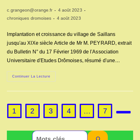
Auteur/autrice
Publication
c.grangeon@orange.fr
4 août 2023
de
publiée :
Post
Dernière
chroniques dromoises
4 août 2023
la
category:
modification
publication :
de
Implantation et croissance du village de Saillans
la
jusqu'au XIXe siècle Article de Mr M. PEYRARD, extrait
publication :
du Bulletin N° du 17 Février 1969 de l'Association
Universitaire d'Etudes Drômoises, résumé d'une…
IMPLANTATION
Continuer La Lecture
ET
CROISSANCE
DU
VILLAGE
DE
SAILLANS-
26
1
2
3
4
…
7
Aller à
Rechercher