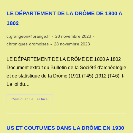
DRÔME
EN
1698
LE DÉPARTEMENT DE LA DRÔME DE 1800 A
1802
Auteur/autrice
Publication
c.grangeon@orange.fr
28 novembre 2023
de
publiée :
Post
Dernière
chroniques dromoises
28 novembre 2023
la
category:
modification
publication :
de
LE DÉPARTEMENT DE LA DRÔME DE 1800 A 1802
la
Document extrait du Bulletin de la Société d'archéologie
publication :
et de statistique de la Drôme (1911 (T45) ;1912 (T46). I-
La loi du…
LE
Continuer La Lecture
DÉPARTEMENT
DE
LA
DRÔME
DE
1800
US ET COUTUMES DANS LA DRÔME EN 1930
A
1802