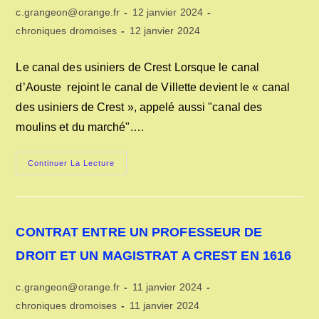
Auteur/autrice
Publication
c.grangeon@orange.fr
12 janvier 2024
de
publiée :
Post
Dernière
chroniques dromoises
12 janvier 2024
la
category:
modification
publication :
de
Le canal des usiniers de Crest Lorsque le canal
la
d’Aouste rejoint le canal de Villette devient le « canal
publication :
des usiniers de Crest », appelé aussi "canal des
moulins et du marché".…
LE
Continuer La Lecture
CANAL
DES
USINIERS
DE
CREST
CONTRAT ENTRE UN PROFESSEUR DE
DROIT ET UN MAGISTRAT A CREST EN 1616
Auteur/autrice
Publication
c.grangeon@orange.fr
11 janvier 2024
de
publiée :
Post
Dernière
chroniques dromoises
11 janvier 2024
la