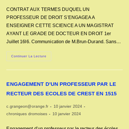
category:
modification
publication :
de
CONTRAT AUX TERMES DUQUEL UN
la
PROFESSEUR DE DROIT S'ENGAGEA A
publication :
ENSEIGNER CETTE SCIENCE A UN MAGISTRAT
AYANT LE GRADE DE DOCTEUR EN DROIT 1er
Juillet 16l6. Communication de M.Brun-Durand. Sans…
CONTRAT
Continuer La Lecture
ENTRE
UN
PROFESSEUR
DE
DROIT
ET
ENGAGEMENT D’UN PROFESSEUR PAR LE
UN
MAGISTRAT
A
RECTEUR DES ECOLES DE CREST EN 1515
CREST
EN
1616
Auteur/autrice
Publication
c.grangeon@orange.fr
10 janvier 2024
de
publiée :
Post
Dernière
chroniques dromoises
10 janvier 2024
la
category:
modification
publication :
de
Engagement d'un professeur par le recteur des écoles