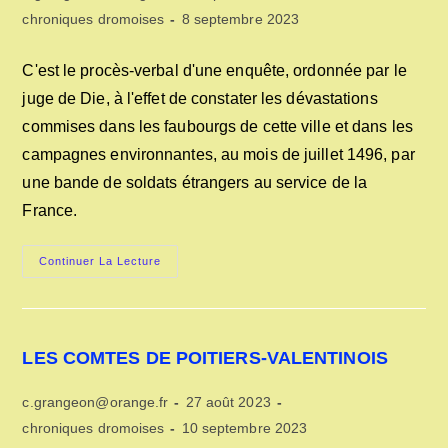
de
publiée :
Post
Dernière
chroniques dromoises
8 septembre 2023
la
category:
modification
publication :
de
C'est le procès-verbal d'une enquête, ordonnée par le
la
juge de Die, à l'effet de constater les dévastations
publication :
commises dans les faubourgs de cette ville et dans les
campagnes environnantes, au mois de juillet 1496, par
une bande de soldats étrangers au service de la
France.
PASSAGE
Continuer La Lecture
DE
LA
COMPAGNIE
DES
ÉCOSSAIS
DANS
LES COMTES DE POITIERS-VALENTINOIS
LE
DIOIS
(juillet
Auteur/autrice
Publication
c.grangeon@orange.fr
1496)
27 août 2023
de
publiée :
Post
Dernière
chroniques dromoises
10 septembre 2023
la