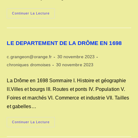
Voyage
Continuer La Lecture
Par
Le
Chemin
De
Fer
Dans
LE DEPARTEMENT DE LA DRÔME EN 1698
Sa
Traversée
De
Auteur/autrice
Publication
c.grangeon@orange.fr
La
30 novembre 2023
Drôme
de
publiée :
Post
Dernière
chroniques dromoises
30 novembre 2023
En
la
1854
category:
modification
publication :
de
La Drôme en 1698 Sommaire I. Histoire et géographie
la
II.Villes et bourgs III. Routes et ponts IV. Population V.
publication :
Foires et marchés VI. Commerce et industrie VIl. Tailles
et gabelles…
LE
Continuer La Lecture
DEPARTEMENT
DE
LA