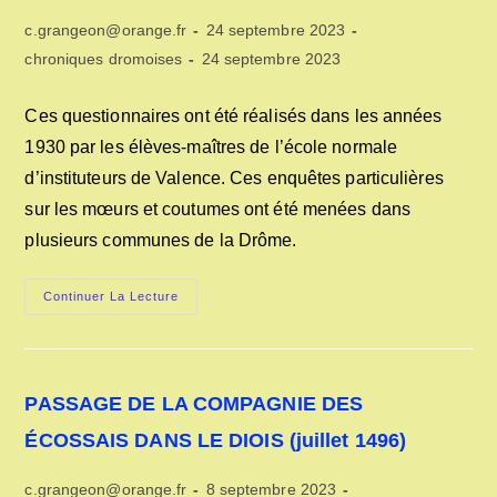
Auteur/autrice
Publication
c.grangeon@orange.fr
24 septembre 2023
de
publiée :
Post
Dernière
chroniques dromoises
24 septembre 2023
la
category:
modification
publication :
de
Ces questionnaires ont été réalisés dans les années
la
1930 par les élèves-maîtres de l’école normale
publication :
d’instituteurs de Valence. Ces enquêtes particulières
sur les mœurs et coutumes ont été menées dans
plusieurs communes de la Drôme.
US
Continuer La Lecture
ET
COUTUMES
DANS
LA
DRÔME
EN
PASSAGE DE LA COMPAGNIE DES
1930
ÉCOSSAIS DANS LE DIOIS (juillet 1496)
Auteur/autrice
Publication
c.grangeon@orange.fr
8 septembre 2023