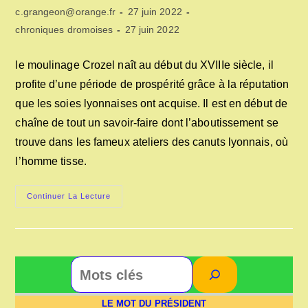
Auteur/autrice
Publication
c.grangeon@orange.fr
27 juin 2022
de
publiée :
Post
Dernière
chroniques dromoises
27 juin 2022
la
category:
modification
publication :
de
le moulinage Crozel naît au début du XVIIIe siècle, il
la
profite d’une période de prospérité grâce à la réputation
publication :
que les soies lyonnaises ont acquise. Il est en début de
chaîne de tout un savoir-faire dont l’aboutissement se
trouve dans les fameux ateliers des canuts lyonnais, où
l’homme tisse.
La
Continuer La Lecture
Galicière
Rechercher
LE MOT DU PRÉSIDENT