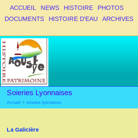
Skip
ACCUEIL
NEWS
HISTOIRE
PHOTOS
to
DOCUMENTS
HISTOIRE D’EAU
ARCHIVES
content
Soieries Lyonnaises
Accueil
>
soieries lyonnaises
La Galicière