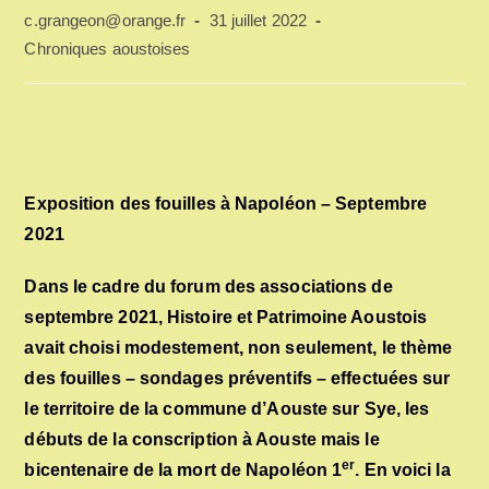
Auteur/autrice
Publication
c.grangeon@orange.fr
31 juillet 2022
de
publiée :
Post
Chroniques aoustoises
la
category:
publication :
Exposition des fouilles à Napoléon – Septembre
2021
Dans le cadre du forum des associations de
septembre 2021, Histoire et Patrimoine Aoustois
avait choisi modestement, non seulement, le thème
des fouilles – sondages préventifs – effectuées sur
le territoire de la commune d’Aouste sur Sye, les
débuts de la conscription à Aouste mais le
er
bicentenaire de la mort de Napoléon 1
. En voici la