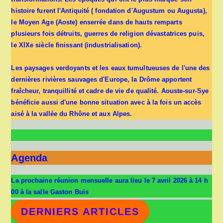
histoire furent l'Antiquité ( fondation d'Augustum ou Augusta),
le Moyen Age (Aoste) enserrée dans de hauts remparts
plusieurs fois détruits, guerres de religion dévastatrices puis,
le XIXe siècle finissant (industrialisation).
Les paysages verdoyants et les eaux tumultueuses de l'une des
dernières rivières sauvages d'Europe, la Drôme apportent
fraîcheur, tranquillité et cadre de vie de qualité. Aouste-sur-Sye
bénéficie aussi d'une bonne situation avec à la fois un accès
aisé à la vallée du Rhône et aux Alpes.
Agenda
La prochaine réunion mensuelle aura lieu le 7 avril 2026 à 14 h
00 à la salle Gaston Buis
DERNIERS ARTICLES