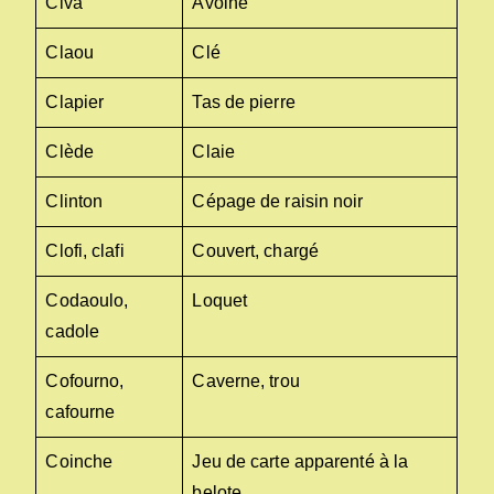
Civa
Avoine
Claou
Clé
Clapier
Tas de pierre
Clède
Claie
Clinton
Cépage de raisin noir
Clofi, clafi
Couvert, chargé
Codaoulo,
Loquet
cadole
Cofourno,
Caverne, trou
cafourne
Coinche
Jeu de carte apparenté à la
belote