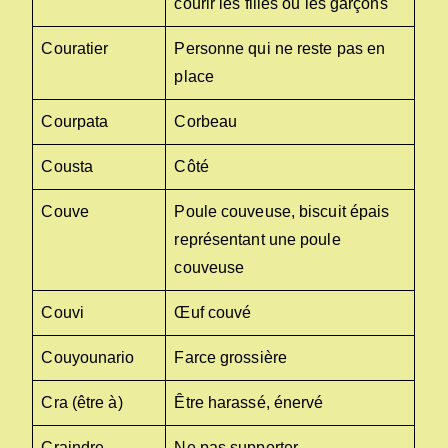
courir les filles ou les garçons
Couratier
Personne qui ne reste pas en
place
Courpata
Corbeau
Cousta
Côté
Couve
Poule couveuse, biscuit épais
représentant une poule
couveuse
Couvi
Œuf couvé
Couyounario
Farce grossière
Cra (être à)
Être harassé, énervé
Craindre
Ne pas supporter