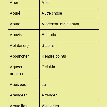
Aner
Aller
Aouré
Autre chose
Aouro
À présent, maintenant
Aouvis
Entendu
Aplater (s’)
S’aplatir
Apouncher
Rendre pointu
Aqueou,
Celui-là
oquoou
Aqui, oqui
Là
Areingear
Arranger
Arguailles
Vieilleries