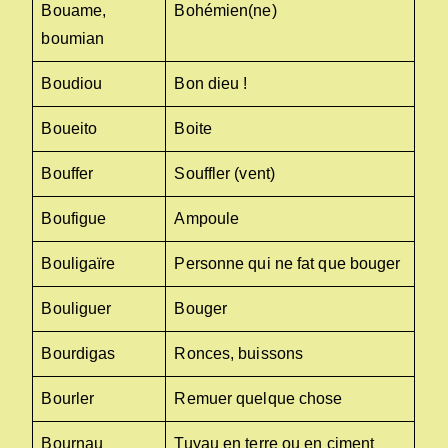
Bouame,
Bohémien(ne)
boumian
Boudiou
Bon dieu !
Boueito
Boite
Bouffer
Souffler (vent)
Boufigue
Ampoule
Bouligaïre
Personne qui ne fat que bouger
Bouliguer
Bouger
Bourdigas
Ronces, buissons
Bourler
Remuer quelque chose
Bournau
Tuyau en terre ou en ciment