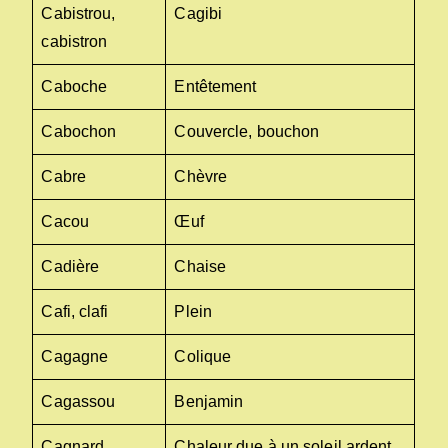
Cabistrou,
Cagibi
cabistron
Caboche
Entêtement
Cabochon
Couvercle, bouchon
Cabre
Chèvre
Cacou
Œuf
Cadière
Chaise
Cafi, clafi
Plein
Cagagne
Colique
Cagassou
Benjamin
Cagnard
Chaleur due à un soleil ardent