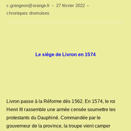
Auteur/autrice
Publication
c.grangeon@orange.fr
27 février 2022
de
publiée :
Post
chroniques dromoises
la
category:
publication :
Le siège de Livron en 1574
Livron passe à la Réforme dès 1562. En 1574, le roi
Henri III rassemble une armée censée soumettre les
protestants du Dauphiné. Commandée par le
gouverneur de la province, la troupe vient camper