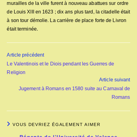
murailles de la ville furent à nouveau abattues sur ordre
de Louis XIII en 1623 ; dix ans plus tard, la citadelle était
à son tour démolie. La carrière de place forte de Livron
était terminée.
Read
Article précédent
more
Le Valentinois et le Diois pendant les Guerres de
articles
Religion
Article suivant
Jugement à Romans en 1580 suite au Carnaval de
Romans
VOUS DEVRIEZ ÉGALEMENT AIMER