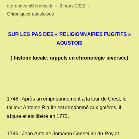
Auteur/autrice
Publication
c.grangeon@orange.fr
2 mars 2022
de
publiée :
Post
Chroniques aoustoises
la
category:
publication :
SUR LES PAS DES « RELIGIONNAIRES FUGITIFS »
AOUSTOIS
( histoire locale: rappels en chronologie inversée)
1748 : Après un emprisonnement à la tour de Crest, le
tailleur Antoine Riaille est condamné aux galères, il
abjure et est libéré en 1773.
1746 : Jean Antoine Jomaron Conseiller du Roy et