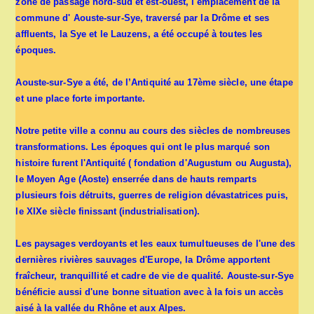
zone de passage nord-sud et est-ouest, l'emplacement de la
commune d' Aouste-sur-Sye, traversé par la Drôme et ses
affluents, la Sye et le Lauzens, a été occupé à toutes les
époques.
Aouste-sur-Sye a été, de l’Antiquité au 17ème siècle, une étape
et une place forte importante.
Notre petite ville a connu au cours des siècles de nombreuses
transformations. Les époques qui ont le plus marqué son
histoire furent l'Antiquité ( fondation d'Augustum ou Augusta),
le Moyen Age (Aoste) enserrée dans de hauts remparts
plusieurs fois détruits, guerres de religion dévastatrices puis,
le XIXe siècle finissant (industrialisation).
Les paysages verdoyants et les eaux tumultueuses de l'une des
dernières rivières sauvages d'Europe, la Drôme apportent
fraîcheur, tranquillité et cadre de vie de qualité. Aouste-sur-Sye
bénéficie aussi d'une bonne situation avec à la fois un accès
aisé à la vallée du Rhône et aux Alpes.