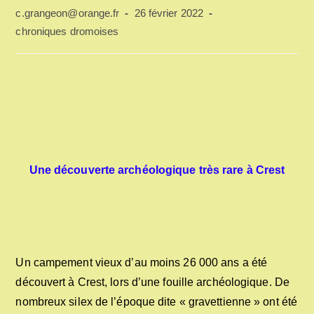
Auteur/autrice
Publication
c.grangeon@orange.fr
26 février 2022
de
publiée :
Post
chroniques dromoises
la
category:
publication :
Une découverte archéologique très rare à Crest
Un campement vieux d’au moins 26 000 ans a été
découvert à Crest, lors d’une fouille archéologique. De
nombreux silex de l’époque dite « gravettienne » ont été