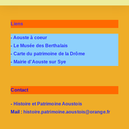
Liens
-
Aouste à coeur
-
Le Musée des Berthalais
-
Carte du patrimoine de la Drôme
-
Mairie d'Aouste sur Sye
Contact
-
Histoire et Patrimoine Aoustois
Mail :
histoire.patrimoine.aoustois@orange.fr