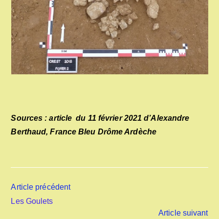
Sources : article du 11 février 2021 d’Alexandre
Berthaud, France Bleu Drôme Ardèche
Read
Article précédent
more
Les Goulets
articles
Article suivant