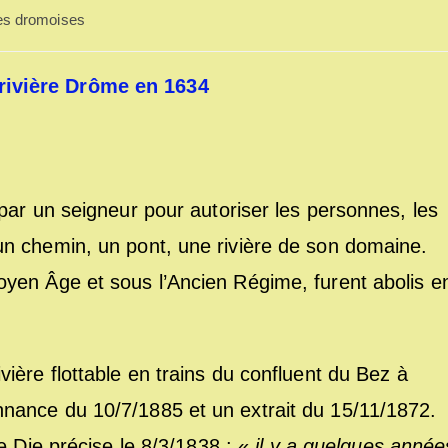
es dromoises
 rivière Drôme en 1634
par un seigneur pour autoriser les personnes, les
n chemin, un pont, une rivière de son domaine.
yen Âge et sous l’Ancien Régime, furent abolis e
ière flottable en trains du confluent du Bez à
nance du 10/7/1885 et un extrait du 15/11/1872.
e Die précise le 8/3/1838 : «
il y a quelques année