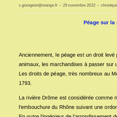
Auteur/autrice
Publication
Post
c.grangeon@orange.fr
29 novembre 2022
chroniqu
de
publiée :
category:
la
publication :
Péage sur la
Anciennement, le péage est un droit levé 
animaux, les marchandises à passer sur u
Les droits de péage, très nombreux au Mo
1793.
La rivière Drôme est considérée comme riv
l’embouchure du Rhône suivant une ordon
En outre l’ingénieur de l’arrondissement d