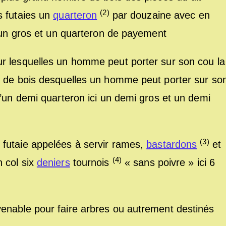
(2)
s futaies un
quarteron
par douzaine avec en
i un gros et un quarteron de payement
r lesquelles un homme peut porter sur son cou la
s de bois desquelles un homme peut porter sur so
d’un demi quarteron ici un demi gros et un demi
(3)
futaie appelées à servir rames,
bastardons
et
(4)
 col six
deniers
tournois
« sans poivre » ici 6
enable pour faire arbres ou autrement destinés