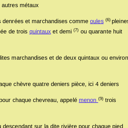
t autres métaux
(6)
es denrées et marchandises comme
oules
pleine
(7)
gée de trois
quintaux
et demi
ou quarante huit
ites marchandises et de deux quintaux ou environ
que chèvre quatre deniers pièce, ici 4 deniers
(9)
 pour chaque chevreau, appelé
menon
trois
descendant sur la dite rivière pour chaque pied