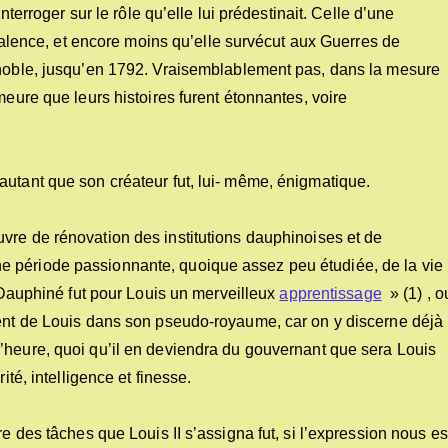
nterroger sur le rôle qu’elle lui prédestinait. Celle d’une
à Valence, et encore moins qu’elle survécut aux Guerres de
enoble, jusqu’en 1792. Vraisemblablement pas, dans la mesure
meure que leurs histoires furent étonnantes, voire
autant que son créateur fut, lui- même, énigmatique.
uvre de rénovation des institutions dauphinoises et de
 période passionnante, quoique assez peu étudiée, de la vie
u Dauphiné fut pour Louis un merveilleux
apprentissage
» (1) , o
ment de Louis dans son pseudo-royaume, car on y discerne déjà
l’heure, quoi qu’il en deviendra du gouvernant que sera Louis
ité, intelligence et finesse.
e des tâches que Louis II s’assigna fut, si l’expression nous es