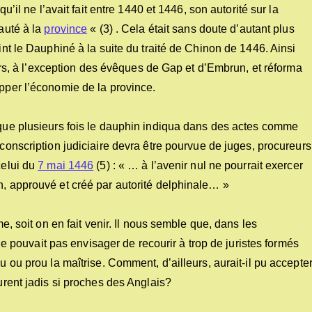
qu’il ne l’avait fait entre 1440 et 1446, son autorité sur la
auté à la
province
« (3) . Cela était sans doute d’autant plus
int le Dauphiné à la suite du traité de Chinon de 1446. Ainsi
neurs, à l’exception des évêques de Gap et d’Embrun, et réforma
opper l’économie de la province.
e que plusieurs fois le dauphin indiqua dans des actes comme
conscription judiciaire devra être pourvue de juges, procureurs
celui du
7 mai 1446
(5) : « … à l’avenir nul ne pourrait exercer
n, approuvé et créé par autorité delphinale… »
me, soit on en fait venir. Il nous semble que, dans les
l ne pouvait pas envisager de recourir à trop de juristes formés
u ou prou la maîtrise. Comment, d’ailleurs, aurait-il pu accepte
furent jadis si proches des Anglais?