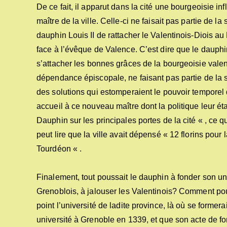
De ce fait, il apparut dans la cité une bourgeoisie i
maître de la ville. Celle-ci ne faisait pas partie de 
dauphin Louis II de rattacher le Valentinois-Diois au 
face à l’évêque de Valence. C’est dire que le dauph
s’attacher les bonnes grâces de la bourgeoisie valen
dépendance épiscopale, ne faisant pas partie de la s
des solutions qui estomperaient le pouvoir temporel d
accueil à ce nouveau maître dont la politique leur éta
Dauphin sur les principales portes de la cité « , ce q
peut lire que la ville avait dépensé « 12 florins pou
Tourdéon « .
Finalement, tout poussait le dauphin à fonder son uni
Grenoblois, à jalouser les Valentinois? Comment pourr
point l’université de ladite province, là où se formera
université à Grenoble en 1339, et que son acte de fo