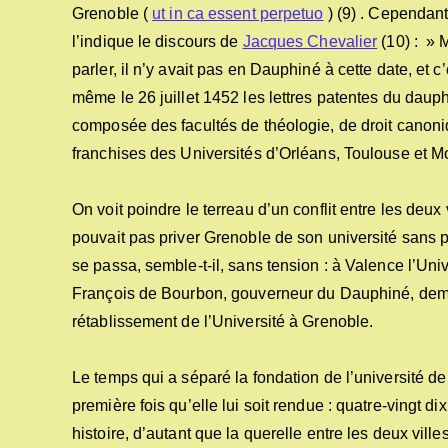
Grenoble (
ut in ca essent perpetuo
) (9) . Cependant
l’indique le discours de
Jacques Chevalier
(10) : » 
parler, il n’y avait pas en Dauphiné à cette date, et
même le 26 juillet 1452 les lettres patentes du dauphi
composée des facultés de théologie, de droit canoniqu
franchises des Universités d’Orléans, Toulouse et Mo
On voit poindre le terreau d’un conflit entre les deux 
pouvait pas priver Grenoble de son université sans po
se passa, semble-t-il, sans tension : à Valence l’Un
François de Bourbon, gouverneur du Dauphiné, deman
rétablissement de l’Université à Grenoble.
Le temps qui a séparé la fondation de l’université 
première fois qu’elle lui soit rendue : quatre-vingt dix
histoire, d’autant que la querelle entre les deux ville