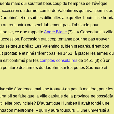
nfluente mais qui souffrait beaucoup de l’emprise de l’évêque,
la succession du dernier comte de Valentinois qui avait permis au
Dauphiné, et on sait les difficultés auxquelles Louis II se heurt
in ne rencontra vraisemblablement pas d’obstacle pour
tinoise, ce que rappelle
André Blanc
(7) : » Cependant la ville
uccession, l’occasion était trop tentante pour ne pas trouver
u seigneur prélat. Les Valentinois, bien préparés, firent bon
it profitable et n’hésitèrent pas, en 1451, à placer les armes du
ui est confirmé par les
comptes consulaires
de 1451 (8) où on
r la peinture des armes du dauphin sur les portes Saunière et
versité à Valence, mais ne trouve-t-on pas là matière, pour les
ait-il se faire que la ville capitale de la province ne possédât
it l’élite provinciale? D’autant que Humbert II avait fondé une
ndation mentionne » qu’il y aura toujours » une université à