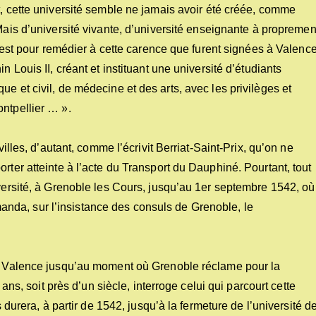
, cette université semble ne jamais avoir été créée, comme
Mais d’université vivante, d’université enseignante à propremen
 c’est pour remédier à cette carence que furent signées à Valenc
n Louis II, créant et instituant une université d’étudiants
e et civil, de médecine et des arts, avec les privilèges et
ntpellier … ».
villes, d’autant, comme l’écrivit Berriat-Saint-Prix, qu’on ne
rter atteinte à l’acte du Transport du Dauphiné. Pourtant, tout
iversité, à Grenoble les Cours, jusqu’au 1er septembre 1542, où
da, sur l’insistance des consuls de Grenoble, le
de Valence jusqu’au moment où Grenoble réclame pour la
 ans, soit près d’un siècle, interroge celui qui parcourt cette
s durera, à partir de 1542, jusqu’à la fermeture de l’université d