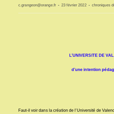
Auteur/autrice
Publication
Post
c.grangeon@orange.fr
23 février 2022
chroniques 
de
publiée :
category:
la
publication :
L’UNIVERSITE DE VA
d’une intention pédag
Faut-il voir dans la création de l’Université de Val