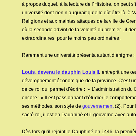
à propos duquel, à la lecture de l’Histoire, on peut s’i
université dont rien n’augurait qu’elle dût être là, 
Religions et aux maintes attaques de la ville de Gr
où la seconde advint de la volonté du premier ; il de
extraordinaires, pour le moins peu ordinaires.
Rarement une université présenta autant d’énigme ; 
Louis, devenu le dauphin Louis II
, entreprit une œ
développement économique de la province. C’est une
de ce roi qui permet d’écrire : » L’administration d
encore : « Il est passionnant d’étudier le comporte
ses méthodes, son style de
gouvernement
(2). Pour 
sacré roi, il est en Dauphiné et il gouverne avec autor
Dès lors qu’il rejoint le Dauphiné en 1446, la premièr