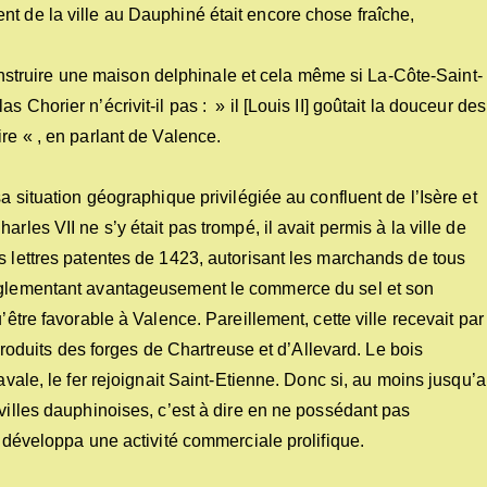
t de la ville au Dauphiné était encore chose fraîche,
 construire une maison delphinale et cela même si La-Côte-Saint-
 Chorier n’écrivit-il pas : » il [Louis II] goûtait la douceur des
re « , en parlant de Valence.
sa situation géographique privilégiée au confluent de l’Isère et
rles VII ne s’y était pas trompé, il avait permis à la ville de
s lettres patentes de 1423, autorisant les marchands de tous
réglementant avantageusement le commerce du sel et son
’être favorable à Valence. Pareillement, cette ville recevait par
 produits des forges de Chartreuse et d’Allevard. Le bois
avale, le fer rejoignait Saint-Etienne. Donc si, au moins jusqu’
 villes dauphinoises, c’est à dire en ne possédant pas
e développa une activité commerciale prolifique.