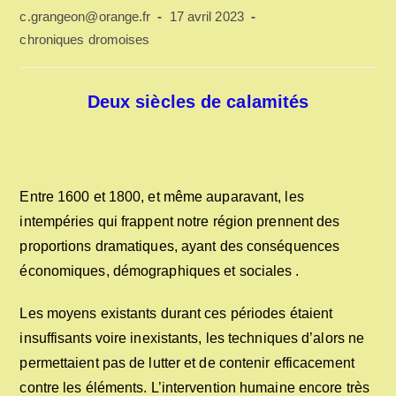
Auteur/autrice
Publication
c.grangeon@orange.fr
17 avril 2023
de
publiée :
Post
chroniques dromoises
la
category:
publication :
Deux siècles de calamités
Entre 1600 et 1800, et même auparavant, les
intempéries qui frappent notre région prennent des
proportions dramatiques, ayant des conséquences
économiques, démographiques et sociales .
Les moyens existants durant ces périodes étaient
insuffisants voire inexistants, les techniques d’alors ne
permettaient pas de lutter et de contenir efficacement
contre les éléments. L’intervention humaine encore très