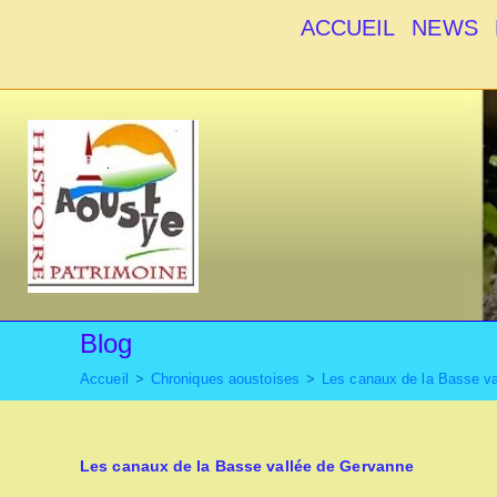
Skip
ACCUEIL
NEWS
to
content
Blog
Accueil
>
Chroniques aoustoises
>
Les canaux de la Basse v
Les canaux de la Basse vallée de Gervanne