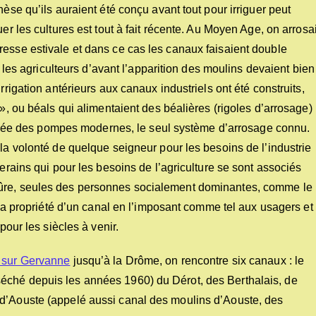
hèse qu’ils auraient été conçu avant tout pour irriguer peut
er les cultures est tout à fait récente. Au Moyen Age, on arrosai
resse estivale et dans ce cas les canaux faisaient double
nt les agriculteurs d’avant l’apparition des moulins devaient bien
rrigation antérieurs aux canaux industriels ont été construits,
 », ou béals qui alimentaient des béalières (rigoles d’arrosage)
arrivée des pompes modernes, le seul système d’arrosage connu.
 la volonté de quelque seigneur pour les besoins de l’industrie
verains qui pour les besoins de l’agriculture se sont associés
sûre, seules des personnes socialement dominantes, comme le
r la propriété d’un canal en l’imposant comme tel aux usagers et
pour les siècles à venir.
 sur Gervanne
jusqu’à la Drôme, on rencontre six canaux : le
éché depuis les années 1960) du Dérot, des Berthalais, de
 d’Aouste (appelé aussi canal des moulins d’Aouste, des