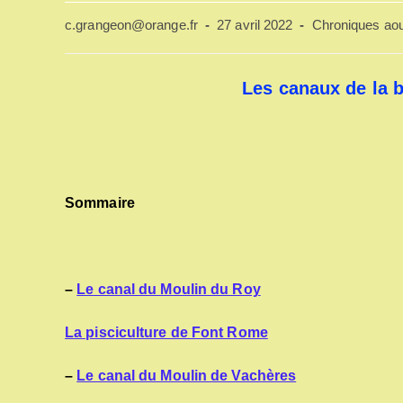
Auteur/autrice
Publication
Post
c.grangeon@orange.fr
27 avril 2022
Chroniques aou
de
publiée :
category:
la
publication :
Les canaux de la 
Sommaire
–
Le canal du Moulin du Roy
La pisciculture de Font Rome
–
Le canal du Moulin de Vachères