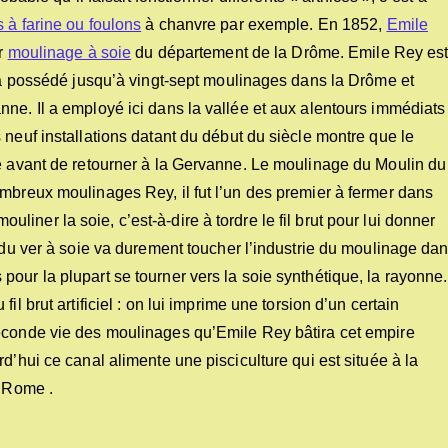
 à farine ou foulons
à chanvre par exemple. En 1852,
Emile
er
moulinage à soie
du département de la Drôme. Emile Rey es
i a possédé jusqu’à vingt-sept moulinages dans la Drôme et
ne. Il a employé ici dans la vallée et aux alentours immédiats
 neuf installations datant du début du siècle montre que le
ne avant de retourner à la Gervanne. Le moulinage du Moulin du
mbreux moulinages Rey, il fut l’un des premier à fermer dans
ner la soie, c’est-à-dire à tordre le fil brut pour lui donner
e du ver à soie va durement toucher l’industrie du moulinage da
our la plupart se tourner vers la soie synthétique, la rayonne.
l brut artificiel : on lui imprime une torsion d’un certain
seconde vie des moulinages qu’Emile Rey bâtira cet empire
d’hui ce canal alimente une pisciculture qui est située à la
t Rome .